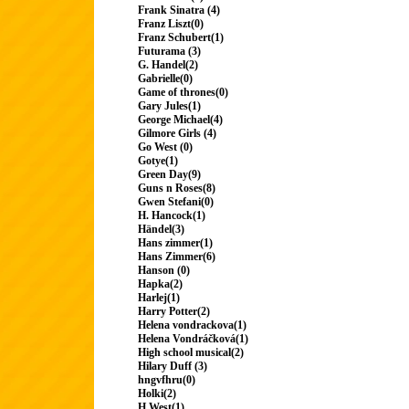
Frank Sinatra (4)
Franz Liszt(0)
Franz Schubert(1)
Futurama (3)
G. Handel(2)
Gabrielle(0)
Game of thrones(0)
Gary Jules(1)
George Michael(4)
Gilmore Girls (4)
Go West (0)
Gotye(1)
Green Day(9)
Guns n Roses(8)
Gwen Stefani(0)
H. Hancock(1)
Händel(3)
Hans zimmer(1)
Hans Zimmer(6)
Hanson (0)
Hapka(2)
Harlej(1)
Harry Potter(2)
Helena vondrackova(1)
Helena Vondráčková(1)
High school musical(2)
Hilary Duff (3)
hngvfhru(0)
Holki(2)
H.West(1)