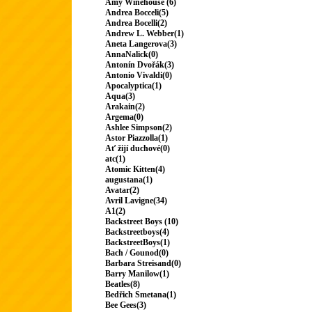
Amy Winehouse (6)
Andrea Bocceli(5)
Andrea Bocelli(2)
Andrew L. Webber(1)
Aneta Langerova(3)
AnnaNalick(0)
Antonín Dvořák(3)
Antonio Vivaldi(0)
Apocalyptica(1)
Aqua(3)
Arakain(2)
Argema(0)
Ashlee Simpson(2)
Astor Piazzolla(1)
Ať žijí duchové(0)
atc(1)
Atomic Kitten(4)
augustana(1)
Avatar(2)
Avril Lavigne(34)
A1(2)
Backstreet Boys (10)
Backstreetboys(4)
BackstreetBoys(1)
Bach / Gounod(0)
Barbara Streisand(0)
Barry Manilow(1)
Beatles(8)
Bedřich Smetana(1)
Bee Gees(3)