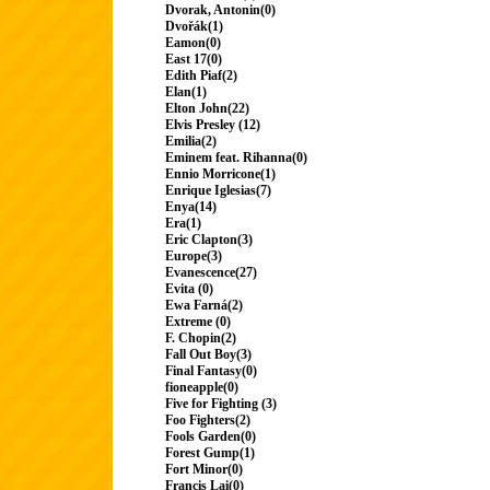
Dvorak, Antonin(0)
Dvořák(1)
Eamon(0)
East 17(0)
Edith Piaf(2)
Elan(1)
Elton John(22)
Elvis Presley (12)
Emilia(2)
Eminem feat. Rihanna(0)
Ennio Morricone(1)
Enrique Iglesias(7)
Enya(14)
Era(1)
Eric Clapton(3)
Europe(3)
Evanescence(27)
Evita (0)
Ewa Farná(2)
Extreme (0)
F. Chopin(2)
Fall Out Boy(3)
Final Fantasy(0)
fioneapple(0)
Five for Fighting (3)
Foo Fighters(2)
Fools Garden(0)
Forest Gump(1)
Fort Minor(0)
Francis Lai(0)