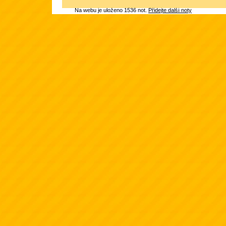
Na webu je uloženo 1536 not.
Přidejte další noty