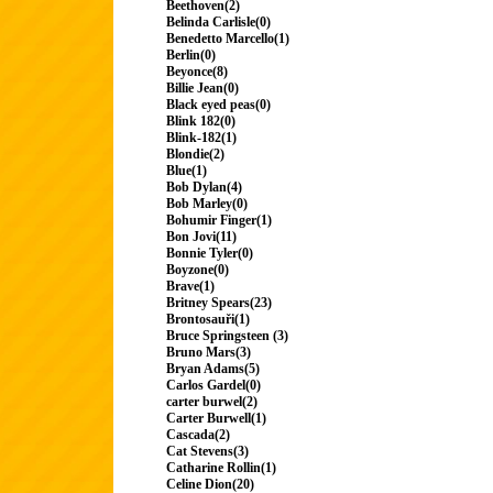
Beethoven(2)
Belinda Carlisle(0)
Benedetto Marcello(1)
Berlin(0)
Beyonce(8)
Billie Jean(0)
Black eyed peas(0)
Blink 182(0)
Blink-182(1)
Blondie(2)
Blue(1)
Bob Dylan(4)
Bob Marley(0)
Bohumir Finger(1)
Bon Jovi(11)
Bonnie Tyler(0)
Boyzone(0)
Brave(1)
Britney Spears(23)
Brontosauři(1)
Bruce Springsteen (3)
Bruno Mars(3)
Bryan Adams(5)
Carlos Gardel(0)
carter burwel(2)
Carter Burwell(1)
Cascada(2)
Cat Stevens(3)
Catharine Rollin(1)
Celine Dion(20)