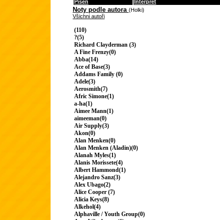
Píseň
Interpret
Noty podle autora
(Holki)
Všichni autoři
(110)
?(5)
Richard Clayderman (3)
A Fine Frenzy(0)
Abba(14)
Ace of Base(3)
Addams Family (0)
Adele(3)
Aerosmith(7)
Afric Simone(1)
a-ha(1)
Aimee Mann(1)
aimeeman(0)
Air Supply(3)
Akon(0)
Alan Menken(0)
Alan Menken (Aladin)(0)
Alanah Myles(1)
Alanis Morissete(4)
Albert Hammond(1)
Alejandro Sanz(3)
Alex Ubago(2)
Alice Cooper (7)
Alicia Keys(8)
Alkehol(4)
Alphaville / Youth Group(0)