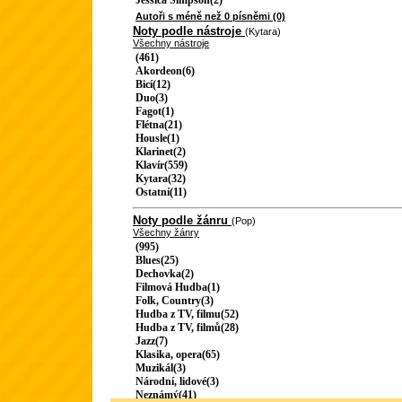
Jessica Simpson(2)
Autoři s méně než 0 písněmi (0)
Noty podle nástroje
(Kytara)
Všechny nástroje
(461)
Akordeon(6)
Bicí(12)
Duo(3)
Fagot(1)
Flétna(21)
Housle(1)
Klarinet(2)
Klavír(559)
Kytara(32)
Ostatní(11)
Noty podle žánru
(Pop)
Všechny žánry
(995)
Blues(25)
Dechovka(2)
Filmová Hudba(1)
Folk, Country(3)
Hudba z TV, filmu(52)
Hudba z TV, filmů(28)
Jazz(7)
Klasika, opera(65)
Muzikál(3)
Národní, lidové(3)
Neznámý(41)