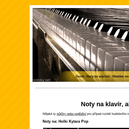
Úvod
|
Noty ke stažení
|
Hledám no
Noty na klavír, 
Nějaké ty
půjčky nebo pojištění
pro případ rozbití hudebního n
Noty na: Holki Kytara Pop