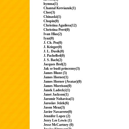
hymna(1)
Chantal Kreviazuk(1)
Cher(3)
Chinaski(1)
Chopin(0)
Christina Aguilera(12)
Christina Perri(0)
Ivan Hlas(2)
Iyaz(0)
J. Ch. Pez(0)
J. Krieger(0)
J. L. Dusík(0)
J. Pachelbel(0)
J. S. Bach(2)
Jacques Brel(2)
Jak se budí princezny(3)
James Blunt (5)
James Horner(1)
James Horner (Avatar)(0)
James Morrison(0)
Janek Ladecký(1)
Janet Jackson(1)
Jaromír Nohavica(1)
Jaroslav Ježek(6)
Jason Mraz(3)
Javier Navarrete(0)
Jennifer Lopez (2)
Jerry Lee Lewis (1)
Jesse McCartney (0)