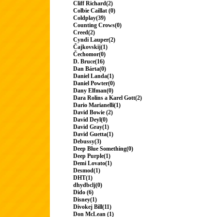
Cliff Richard(2)
Colbie Caillat (0)
Coldplay(39)
Counting Crows(0)
Creed(2)
Cyndi Lauper(2)
Čajkovskij(1)
Čechomor(0)
D. Bruce(16)
Dan Bárta(0)
Daniel Landa(1)
Daniel Powter(0)
Dany Elfman(0)
Dara Rolins a Karel Gott(2)
Dario Marianelli(1)
David Bowie (2)
David Deyl(0)
David Gray(1)
David Guetta(1)
Debussy(3)
Deep Blue Something(0)
Deep Purple(1)
Demi Lovato(1)
Desmod(1)
DHT(1)
dhydbclj(0)
Dido (6)
Disney(1)
Divokej Bill(11)
Don McLean (1)