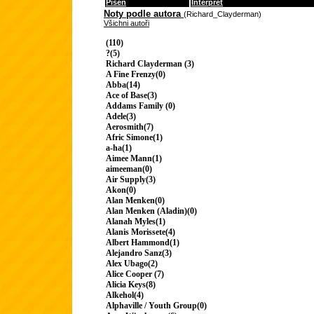
Píseň
Interpret
Noty podle autora
(Richard_Clayderman)
Všichni autoři
(110)
?(5)
Richard Clayderman (3)
A Fine Frenzy(0)
Abba(14)
Ace of Base(3)
Addams Family (0)
Adele(3)
Aerosmith(7)
Afric Simone(1)
a-ha(1)
Aimee Mann(1)
aimeeman(0)
Air Supply(3)
Akon(0)
Alan Menken(0)
Alan Menken (Aladin)(0)
Alanah Myles(1)
Alanis Morissete(4)
Albert Hammond(1)
Alejandro Sanz(3)
Alex Ubago(2)
Alice Cooper (7)
Alicia Keys(8)
Alkehol(4)
Alphaville / Youth Group(0)