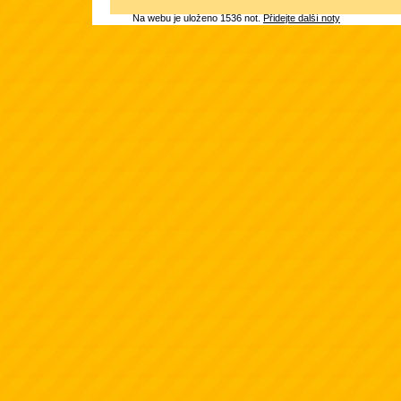
Na webu je uloženo 1536 not.
Přidejte další noty