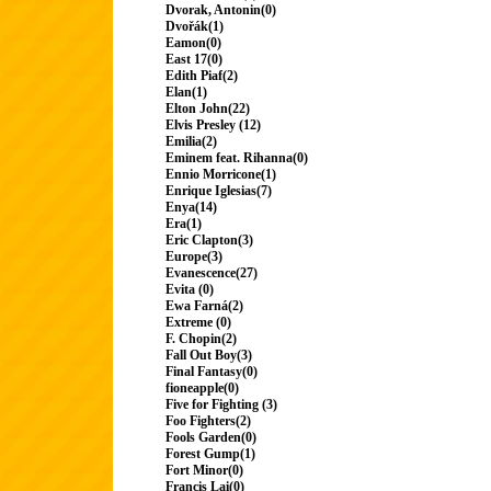
Dvorak, Antonin(0)
Dvořák(1)
Eamon(0)
East 17(0)
Edith Piaf(2)
Elan(1)
Elton John(22)
Elvis Presley (12)
Emilia(2)
Eminem feat. Rihanna(0)
Ennio Morricone(1)
Enrique Iglesias(7)
Enya(14)
Era(1)
Eric Clapton(3)
Europe(3)
Evanescence(27)
Evita (0)
Ewa Farná(2)
Extreme (0)
F. Chopin(2)
Fall Out Boy(3)
Final Fantasy(0)
fioneapple(0)
Five for Fighting (3)
Foo Fighters(2)
Fools Garden(0)
Forest Gump(1)
Fort Minor(0)
Francis Lai(0)