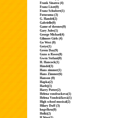
Frank Sinatra (4)
Franz Liszt(0)
Franz Schubert(1)
Futurama (3)
G. Handel(2)
Gabrielle(0)
Game of thrones(0)
Gary Jules(1)
George Michael(4)
Gilmore Girls (4)
Go West (0)
Gotye(1)
Green Day(9)
Guns n Roses(8)
Gwen Stefani(0)
H. Hancock(1)
Händel(3)
Hans zimmer(1)
Hans Zimmer(6)
Hanson (0)
Hapka(2)
Harlej(1)
Harry Potter(2)
Helena vondrackova(1)
Helena Vondráčková(1)
High school musical(2)
Hilary Duff (3)
hngvfhru(0)
Holki(2)
H.West(1)