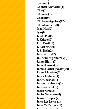
hymna(1)
Chantal Kreviazuk(1)
Cher(3)
Chinaski(1)
Chopin(0)
Christina Aguilera(12)
Christina Perri(0)
Ivan Hlas(2)
Iyaz(0)
J. Ch. Pez(0)
J. Krieger(0)
J. L. Dusík(0)
J. Pachelbel(0)
J. S. Bach(2)
Jacques Brel(2)
Jak se budí princezny(3)
James Blunt (5)
James Horner(1)
James Horner (Avatar)(0)
James Morrison(0)
Janek Ladecký(1)
Janet Jackson(1)
Jaromír Nohavica(1)
Jaroslav Ježek(6)
Jason Mraz(3)
Javier Navarrete(0)
Jennifer Lopez (2)
Jerry Lee Lewis (1)
Jesse McCartney (0)