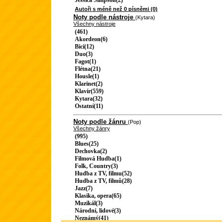
Jessica Simpson(2)
Autoři s méně než 0 písněmi (0)
Noty podle nástroje
(Kytara)
Všechny nástroje
(461)
Akordeon(6)
Bicí(12)
Duo(3)
Fagot(1)
Flétna(21)
Housle(1)
Klarinet(2)
Klavír(559)
Kytara(32)
Ostatní(11)
Noty podle žánru
(Pop)
Všechny žánry
(995)
Blues(25)
Dechovka(2)
Filmová Hudba(1)
Folk, Country(3)
Hudba z TV, filmu(52)
Hudba z TV, filmů(28)
Jazz(7)
Klasika, opera(65)
Muzikál(3)
Národní, lidové(3)
Neznámý(41)