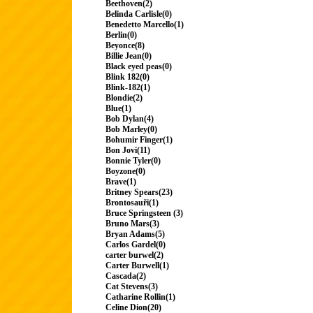
Beethoven(2)
Belinda Carlisle(0)
Benedetto Marcello(1)
Berlin(0)
Beyonce(8)
Billie Jean(0)
Black eyed peas(0)
Blink 182(0)
Blink-182(1)
Blondie(2)
Blue(1)
Bob Dylan(4)
Bob Marley(0)
Bohumir Finger(1)
Bon Jovi(11)
Bonnie Tyler(0)
Boyzone(0)
Brave(1)
Britney Spears(23)
Brontosauři(1)
Bruce Springsteen (3)
Bruno Mars(3)
Bryan Adams(5)
Carlos Gardel(0)
carter burwel(2)
Carter Burwell(1)
Cascada(2)
Cat Stevens(3)
Catharine Rollin(1)
Celine Dion(20)