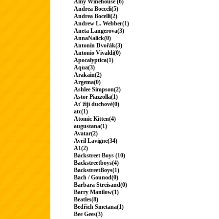
Amy Winehouse (6)
Andrea Bocceli(5)
Andrea Bocelli(2)
Andrew L. Webber(1)
Aneta Langerova(3)
AnnaNalick(0)
Antonín Dvořák(3)
Antonio Vivaldi(0)
Apocalyptica(1)
Aqua(3)
Arakain(2)
Argema(0)
Ashlee Simpson(2)
Astor Piazzolla(1)
Ať žijí duchové(0)
atc(1)
Atomic Kitten(4)
augustana(1)
Avatar(2)
Avril Lavigne(34)
A1(2)
Backstreet Boys (10)
Backstreetboys(4)
BackstreetBoys(1)
Bach / Gounod(0)
Barbara Streisand(0)
Barry Manilow(1)
Beatles(8)
Bedřich Smetana(1)
Bee Gees(3)