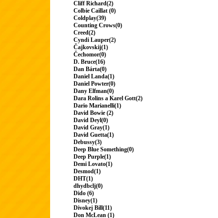
Cliff Richard(2)
Colbie Caillat (0)
Coldplay(39)
Counting Crows(0)
Creed(2)
Cyndi Lauper(2)
Čajkovskij(1)
Čechomor(0)
D. Bruce(16)
Dan Bárta(0)
Daniel Landa(1)
Daniel Powter(0)
Dany Elfman(0)
Dara Rolins a Karel Gott(2)
Dario Marianelli(1)
David Bowie (2)
David Deyl(0)
David Gray(1)
David Guetta(1)
Debussy(3)
Deep Blue Something(0)
Deep Purple(1)
Demi Lovato(1)
Desmod(1)
DHT(1)
dhydbclj(0)
Dido (6)
Disney(1)
Divokej Bill(11)
Don McLean (1)