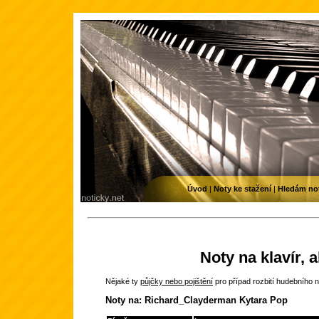
Úvod
|
Noty ke stažení
|
Hledám no
Noty na klavír, 
Nějaké ty
půjčky nebo pojištění
pro případ rozbití hudebního n
Noty na: Richard_Clayderman Kytara Pop