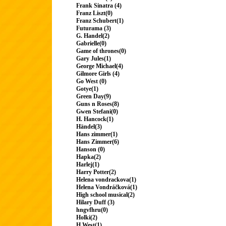
Frank Sinatra (4)
Franz Liszt(0)
Franz Schubert(1)
Futurama (3)
G. Handel(2)
Gabrielle(0)
Game of thrones(0)
Gary Jules(1)
George Michael(4)
Gilmore Girls (4)
Go West (0)
Gotye(1)
Green Day(9)
Guns n Roses(8)
Gwen Stefani(0)
H. Hancock(1)
Händel(3)
Hans zimmer(1)
Hans Zimmer(6)
Hanson (0)
Hapka(2)
Harlej(1)
Harry Potter(2)
Helena vondrackova(1)
Helena Vondráčková(1)
High school musical(2)
Hilary Duff (3)
hngvfhru(0)
Holki(2)
H.West(1)