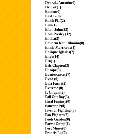
Dvorak, Antonin(0)
Dvořák(1)
Eamon(0)
East 17(0)
Edith Piaf(2)
Elan(1)
Elton John(22)
Elvis Presley (12)
Emilia(2)
Eminem feat. Rihanna(0)
Ennio Morricone(1)
Enrique Iglesias(7)
Enya(14)
Era(1)
Eric Clapton(3)
Europe(3)
Evanescence(27)
Evita (0)
Ewa Farná(2)
Extreme (0)
F. Chopin(2)
Fall Out Boy(3)
Final Fantasy(0)
fioneapple(0)
Five for Fighting (3)
Foo Fighters(2)
Fools Garden(0)
Forest Gump(1)
Fort Minor(0)
Francis Lai(0)