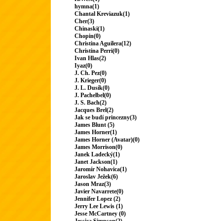
hymna(1)
Chantal Kreviazuk(1)
Cher(3)
Chinaski(1)
Chopin(0)
Christina Aguilera(12)
Christina Perri(0)
Ivan Hlas(2)
Iyaz(0)
J. Ch. Pez(0)
J. Krieger(0)
J. L. Dusík(0)
J. Pachelbel(0)
J. S. Bach(2)
Jacques Brel(2)
Jak se budí princezny(3)
James Blunt (5)
James Horner(1)
James Horner (Avatar)(0)
James Morrison(0)
Janek Ladecký(1)
Janet Jackson(1)
Jaromír Nohavica(1)
Jaroslav Ježek(6)
Jason Mraz(3)
Javier Navarrete(0)
Jennifer Lopez (2)
Jerry Lee Lewis (1)
Jesse McCartney (0)