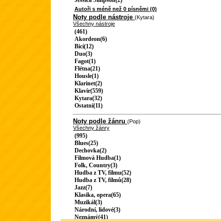
Jessica Simpson(2)
Autoři s méně než 0 písněmi (0)
Noty podle nástroje
(Kytara)
Všechny nástroje
(461)
Akordeon(6)
Bicí(12)
Duo(3)
Fagot(1)
Flétna(21)
Housle(1)
Klarinet(2)
Klavír(559)
Kytara(32)
Ostatní(11)
Noty podle žánru
(Pop)
Všechny žánry
(995)
Blues(25)
Dechovka(2)
Filmová Hudba(1)
Folk, Country(3)
Hudba z TV, filmu(52)
Hudba z TV, filmů(28)
Jazz(7)
Klasika, opera(65)
Muzikál(3)
Národní, lidové(3)
Neznámý(41)