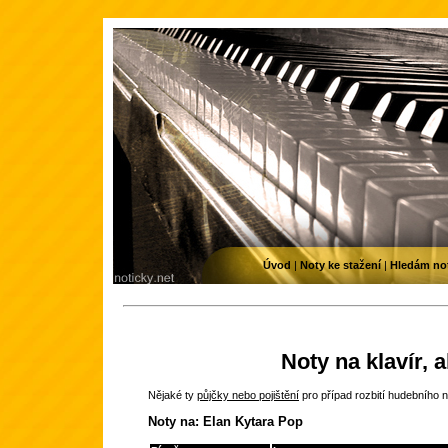
Úvod
|
Noty ke stažení
|
Hledám no
Noty na klavír, 
Nějaké ty
půjčky nebo pojištění
pro případ rozbití hudebního n
Noty na: Elan Kytara Pop