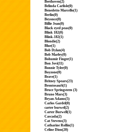
Beethoven(2)
Belinda Carlisle(0)
Benedetto Marcello(1)
Berlin(0)
Beyonce(8)
Billie Jean(0)
Black eyed peas(0)
Blink 182(0)
Blink-182(1)
Blondie(2)
Blue(1)
Bob Dylan(4)
Bob Marley(0)
Bohumir Finger(1)
Bon Jovi(11)
Bonnie Tyler(0)
Boyzone(0)
Brave(1)
Britney Spears(23)
Brontosauři(1)
Bruce Springsteen (3)
Bruno Mars(3)
Bryan Adams(5)
Carlos Gardel(0)
carter burwel(2)
Carter Burwell(1)
Cascada(2)
Cat Stevens(3)
Catharine Rollin(1)
Celine Dion(20)