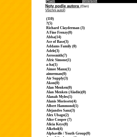
Píseň
Interpret
Noty podle autora
(Elan)
Všichni autoři
(110)
?(5)
Richard Clayderman (3)
A Fine Frenzy(0)
Abba(14)
Ace of Base(3)
Addams Family (0)
Adele(3)
Aerosmith(7)
Afric Simone(1)
a-ha(1)
Aimee Mann(1)
aimeeman(0)
Air Supply(3)
Akon(0)
Alan Menken(0)
Alan Menken (Aladin)(0)
Alanah Myles(1)
Alanis Morissete(4)
Albert Hammond(1)
Alejandro Sanz(3)
Alex Ubago(2)
Alice Cooper (7)
Alicia Keys(8)
Alkehol(4)
Alphaville / Youth Group(0)