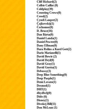
Cliff Richard(2)
Colbie Caillat (0)
Coldplay(39)
Counting Crows(0)
Creed(2)
Cyndi Lauper(2)
Čajkovskij(1)
Čechomor(0)
D. Bruce(16)
Dan Bárta(0)
Daniel Landa(1)
Daniel Powter(0)
Dany Elfman(0)
Dara Rolins a Karel Gott(2)
Dario Marianelli(1)
David Bowie (2)
David Deyl(0)
David Gray(1)
David Guetta(1)
Debussy(3)
Deep Blue Something(0)
Deep Purple(1)
Demi Lovato(1)
Desmod(1)
DHT(1)
dhydbclj(0)
Dido (6)
Disney(1)
Divokej Bill(11)
Don McLean (1)