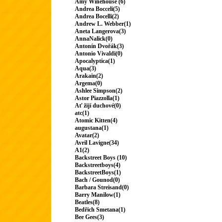
Amy Winehouse (6)
Andrea Bocceli(5)
Andrea Bocelli(2)
Andrew L. Webber(1)
Aneta Langerova(3)
AnnaNalick(0)
Antonín Dvořák(3)
Antonio Vivaldi(0)
Apocalyptica(1)
Aqua(3)
Arakain(2)
Argema(0)
Ashlee Simpson(2)
Astor Piazzolla(1)
Ať žijí duchové(0)
atc(1)
Atomic Kitten(4)
augustana(1)
Avatar(2)
Avril Lavigne(34)
A1(2)
Backstreet Boys (10)
Backstreetboys(4)
BackstreetBoys(1)
Bach / Gounod(0)
Barbara Streisand(0)
Barry Manilow(1)
Beatles(8)
Bedřich Smetana(1)
Bee Gees(3)