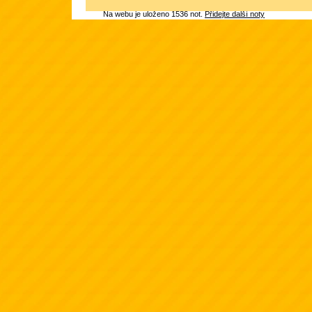
Na webu je uloženo 1536 not.
Přidejte další noty