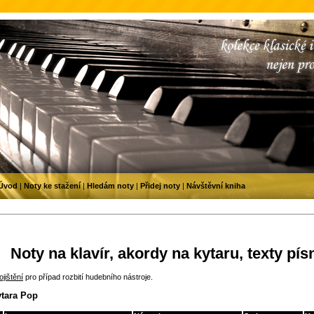
Úvod
|
Noty ke stažení
|
Hledám noty
|
Přidej noty
|
Návštěvní kniha
Noty na klavír, akordy na kytaru, texty pís
jištění
pro případ rozbití hudebního nástroje.
ytara Pop