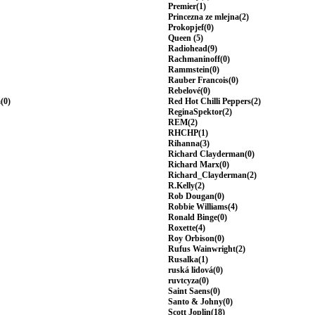
Premier(1)
Princezna ze mlejna(2)
Prokopjef(0)
Queen (5)
Radiohead(9)
Rachmaninoff(0)
Rammstein(0)
Rauber Francois(0)
Rebelové(0)
(0)
Red Hot Chilli Peppers(2)
ReginaSpektor(2)
REM(2)
RHCHP(1)
Rihanna(3)
Richard Clayderman(0)
Richard Marx(0)
Richard_Clayderman(2)
R.Kelly(2)
Rob Dougan(0)
Robbie Williams(4)
Ronald Binge(0)
Roxette(4)
Roy Orbison(0)
Rufus Wainwright(2)
Rusalka(1)
ruská lidová(0)
ruvtcyza(0)
Saint Saens(0)
Santo & Johny(0)
Scott Joplin(18)