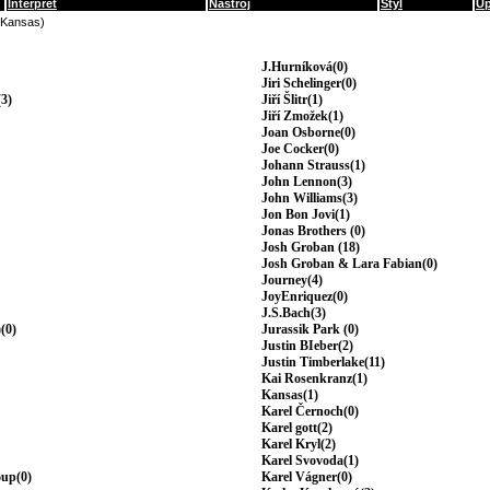
Interpret
Nástroj
Styl
Up
(Kansas)
J.Hurníková(0)
Jiri Schelinger(0)
3)
Jiří Šlitr(1)
Jiří Zmožek(1)
Joan Osborne(0)
Joe Cocker(0)
Johann Strauss(1)
John Lennon(3)
John Williams(3)
Jon Bon Jovi(1)
Jonas Brothers (0)
Josh Groban (18)
Josh Groban & Lara Fabian(0)
Journey(4)
JoyEnriquez(0)
J.S.Bach(3)
(0)
Jurassik Park (0)
Justin BIeber(2)
Justin Timberlake(11)
Kai Rosenkranz(1)
Kansas(1)
Karel Černoch(0)
Karel gott(2)
Karel Kryl(2)
Karel Svovoda(1)
oup(0)
Karel Vágner(0)