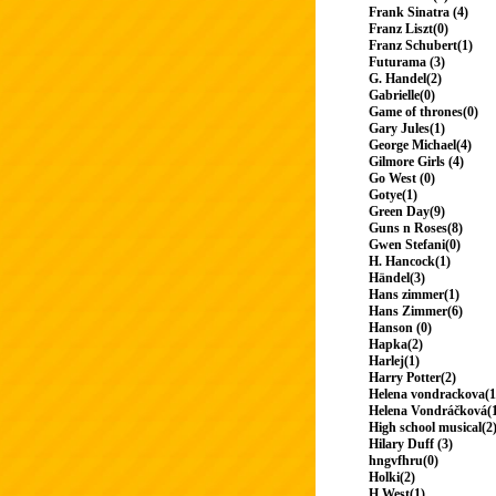
Frank Sinatra (4)
Franz Liszt(0)
Franz Schubert(1)
Futurama (3)
G. Handel(2)
Gabrielle(0)
Game of thrones(0)
Gary Jules(1)
George Michael(4)
Gilmore Girls (4)
Go West (0)
Gotye(1)
Green Day(9)
Guns n Roses(8)
Gwen Stefani(0)
H. Hancock(1)
Händel(3)
Hans zimmer(1)
Hans Zimmer(6)
Hanson (0)
Hapka(2)
Harlej(1)
Harry Potter(2)
Helena vondrackova(1
Helena Vondráčková(
High school musical(2
Hilary Duff (3)
hngvfhru(0)
Holki(2)
H.West(1)