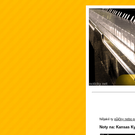
Nějaké ty
půjčky nebo po
Noty na: Kansas K