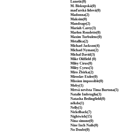
Lunetic(0)
M. Biskupská(0)
maďarská lidová(0)
Madonna(2)
Maksim(0)
Mandrage(2)
Mariah Carey(3)
Marlon Roudette(0)
Maxim Turbulenc(0)
Metallica(2)
Michael Jackson(4)
Michael Nyman(2)
Michal David(3)
Mike Oldfield (0)
Miley Cirus(0)
Miley Cyrus(5)
Miro Žbirka(2)
Miroslav Etzler(0)
Mission impossible(0)
Moby(1)
Mrtvá nevěsta Tima Burtona(5)
Natalie Imbruglia(3)
Natasha Bedingfield(0)
někdo(1)
Nelly(1)
Nickelback(7)
Nightwish(15)
Nina simone(0)
Nine Inch Nails(0)
No Doubt(0)