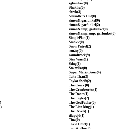
sglmuhwc(0)
Shakira(0)
shrek(3)
Schindler's List(0)
simon& garfunkel(0)
simon& garfunkel(2)
simon&amp; garfunkel(0)
simon&amp;amp; garfunkel(0)
SimplePlan(1)
Smokie(0)
Snow Patrol(2)
sonáty(0)
soundtrack(9)
Star Wars(1)
Sting(1)
Sto zvířat(0)
Super Mario Bross(4)
Take That(3)
Taylor Swift(2)
The Corrs (0)
The Cranberries(1)
The Doors(1)
The Eagles(2)
)
The GodFather(0)
1)
The Lion king(1)
)
The Revels(1)
tilupcjd(1)
Tina(0)
Tokio Hotel(1)
Tomáš Klus(5)