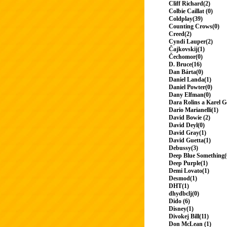
Cliff Richard(2)
Colbie Caillat (0)
Coldplay(39)
Counting Crows(0)
Creed(2)
Cyndi Lauper(2)
Čajkovskij(1)
Čechomor(0)
D. Bruce(16)
Dan Bárta(0)
Daniel Landa(1)
Daniel Powter(0)
Dany Elfman(0)
Dara Rolins a Karel G
Dario Marianelli(1)
David Bowie (2)
David Deyl(0)
David Gray(1)
David Guetta(1)
Debussy(3)
Deep Blue Something(
Deep Purple(1)
Demi Lovato(1)
Desmod(1)
DHT(1)
dhydbclj(0)
Dido (6)
Disney(1)
Divokej Bill(11)
Don McLean (1)