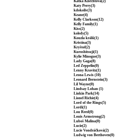
Katka Knechtová(2)
Katy Perry(3)
kdokoliv(3)
Keane(4)
Kelly Clarkson(12)
Kelly Family(1)
Kiss(2)
koledy(5)
Kouzla králů(1)
Kristína(3)
Kryštof(2)
Kuroshitsuji(1)
Kylie Minogue(3)
Lady Gaga(8)
Led Zeppelin(0)
Lenny Kravitz(1)
Leona Lewis (10)
Leonard Bernstein(3)
Lil Wayne(0)
Lindsay Lohan (1)
Linkin Park(14)
Lionel Richie(4)
Lord of the Rings(5)
Lordi(1)
Lou Reed(0)
Louis Armstrong(2)
Luboš Malina(0)
Lucie(2)
Lucie Vondráčková(2)
Ludwig von Beethoven(0)