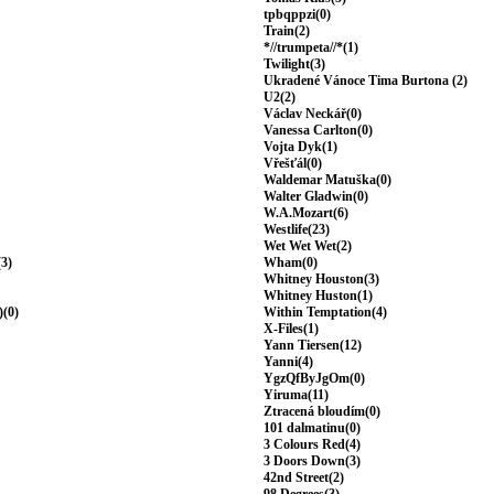
tpbqppzi(0)
Train(2)
*//trumpeta//*(1)
Twilight(3)
Ukradené Vánoce Tima Burtona (2)
U2(2)
Václav Neckář(0)
Vanessa Carlton(0)
Vojta Dyk(1)
Vřešťál(0)
Waldemar Matuška(0)
Walter Gladwin(0)
W.A.Mozart(6)
Westlife(23)
Wet Wet Wet(2)
(3)
Wham(0)
Whitney Houston(3)
Whitney Huston(1)
)(0)
Within Temptation(4)
X-Files(1)
Yann Tiersen(12)
Yanni(4)
YgzQfByJgOm(0)
Yiruma(11)
Ztracená bloudím(0)
101 dalmatinu(0)
3 Colours Red(4)
3 Doors Down(3)
42nd Street(2)