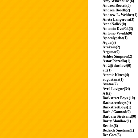
Amy Winehouse (6)
Andrea Bocceli(5)
Andrea Bocelli(2)
Andrew L. Webber(1)
Aneta Langerova(3)
AnnaNalick(0)
Antonín Dvořák(3)
Antonio Vivaldi(0)
Apocalyptica(1)
Aqua(3)
Arakain(2)
Argema(0)
Ashlee Simpson(2)
Astor Piazzolla(1)
Ať žijí duchové(0)
atc(1)
Atomic Kitten(4)
augustana(1)
Avatar(2)
Avril Lavigne(34)
A1(2)
Backstreet Boys (10)
Backstreetboys(4)
BackstreetBoys(1)
Bach / Gounod(0)
Barbara Streisand(0)
Barry Manilow(1)
Beatles(8)
Bedřich Smetana(1)
Bee Gees(3)