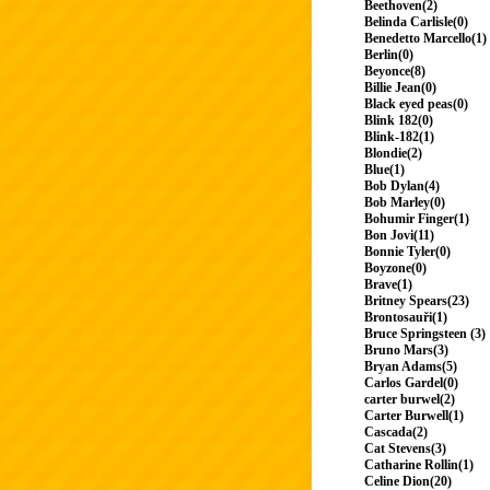
Beethoven(2)
Belinda Carlisle(0)
Benedetto Marcello(1)
Berlin(0)
Beyonce(8)
Billie Jean(0)
Black eyed peas(0)
Blink 182(0)
Blink-182(1)
Blondie(2)
Blue(1)
Bob Dylan(4)
Bob Marley(0)
Bohumir Finger(1)
Bon Jovi(11)
Bonnie Tyler(0)
Boyzone(0)
Brave(1)
Britney Spears(23)
Brontosauři(1)
Bruce Springsteen (3)
Bruno Mars(3)
Bryan Adams(5)
Carlos Gardel(0)
carter burwel(2)
Carter Burwell(1)
Cascada(2)
Cat Stevens(3)
Catharine Rollin(1)
Celine Dion(20)