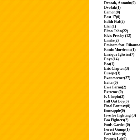
Dvorak, Antonin(0)
Dvořák(1)
Eamon(0)
East 17(0)
Edith Piaf(2)
Elan(1)
Elton John(22)
Elvis Presley (12)
Emilia(2)
Eminem feat. Rihanna
Ennio Morricone(1)
Enrique Iglesias(7)
Enya(14)
Era(1)
Eric Clapton(3)
Europe(3)
Evanescence(27)
Evita (0)
Ewa Farná(2)
Extreme (0)
F. Chopin(2)
Fall Out Boy(3)
Final Fantasy(0)
fioneapple(0)
Five for Fighting (3)
Foo Fighters(2)
Fools Garden(0)
Forest Gump(1)
Fort Minor(0)
Francis Lai(0)