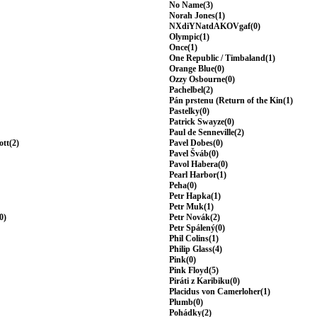
No Name(3)
Norah Jones(1)
NXdiYNatdAKOVgaf(0)
Olympic(1)
Once(1)
One Republic / Timbaland(1)
Orange Blue(0)
Ozzy Osbourne(0)
Pachelbel(2)
Pán prstenu (Return of the Kin(1)
Pastelky(0)
Patrick Swayze(0)
Paul de Senneville(2)
ott(2)
Pavel Dobes(0)
Pavel Šváb(0)
Pavol Habera(0)
Pearl Harbor(1)
Peha(0)
Petr Hapka(1)
Petr Muk(1)
0)
Petr Novák(2)
Petr Spálený(0)
Phil Colins(1)
Philip Glass(4)
Pink(0)
Pink Floyd(5)
Piráti z Karibiku(0)
Placidus von Camerloher(1)
Plumb(0)
Pohádky(2)