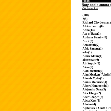
Píseň
Noty podle autora
Všichni autoři
(110)
?(5)
Richard Clayderman (
A Fine Frenzy(0)
Abba(14)
Ace of Base(3)
Addams Family (0)
Adele(3)
Aerosmith(7)
Afric Simone(1)
a-ha(1)
Aimee Mann(1)
aimeeman(0)
Air Supply(3)
Akon(0)
Alan Menken(0)
Alan Menken (Aladin)
Alanah Myles(1)
Alanis Morissete(4)
Albert Hammond(1)
Alejandro Sanz(3)
Alex Ubago(2)
Alice Cooper (7)
Alicia Keys(8)
Alkehol(4)
Alphaville / Youth Gr