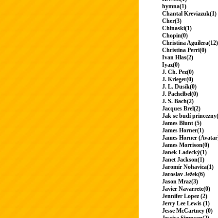
hymna(1)
Chantal Kreviazuk(1)
Cher(3)
Chinaski(1)
Chopin(0)
Christina Aguilera(12)
Christina Perri(0)
Ivan Hlas(2)
Iyaz(0)
J. Ch. Pez(0)
J. Krieger(0)
J. L. Dusík(0)
J. Pachelbel(0)
J. S. Bach(2)
Jacques Brel(2)
Jak se budí princezny
James Blunt (5)
James Horner(1)
James Horner (Avatar
James Morrison(0)
Janek Ladecký(1)
Janet Jackson(1)
Jaromír Nohavica(1)
Jaroslav Ježek(6)
Jason Mraz(3)
Javier Navarrete(0)
Jennifer Lopez (2)
Jerry Lee Lewis (1)
Jesse McCartney (0)