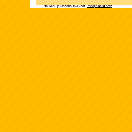
Na webu je uloženo 1536 not.
Přidejte další noty