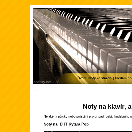
Úvod
|
Noty ke stažení
|
Hledám no
Noty na klavír, 
Nějaké ty
půjčky nebo pojištění
pro případ rozbití hudebního n
Noty na: DHT Kytara Pop