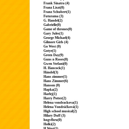
Frank Sinatra (4)
Franz Liszt(0)
Franz Schubert(1)
Futurama (3)
G. Handel(2)
Gabrielle(0)
Game of thrones(0)
Gary Jules(1)
George Michael(4)
Gilmore Girls (4)
Go West (0)
Gotye(1)
Green Day(9)
Guns n Roses(8)
Gwen Stefani(0)
H. Hancock(1)
Händel(3)
Hans zimmer(1)
Hans Zimmer(6)
Hanson (0)
Hapka(2)
Harlej(1)
Harry Potter(2)
Helena vondrackova(1)
Helena Vondráčková(1)
High school musical(2)
Hilary Duff (3)
hngvfhru(0)
Holki(2)
H.West(1)