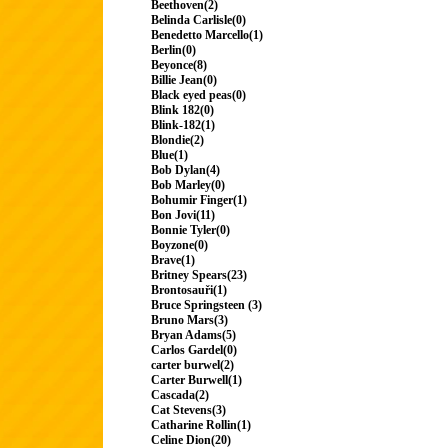
Beethoven(2)
Belinda Carlisle(0)
Benedetto Marcello(1)
Berlin(0)
Beyonce(8)
Billie Jean(0)
Black eyed peas(0)
Blink 182(0)
Blink-182(1)
Blondie(2)
Blue(1)
Bob Dylan(4)
Bob Marley(0)
Bohumir Finger(1)
Bon Jovi(11)
Bonnie Tyler(0)
Boyzone(0)
Brave(1)
Britney Spears(23)
Brontosauři(1)
Bruce Springsteen (3)
Bruno Mars(3)
Bryan Adams(5)
Carlos Gardel(0)
carter burwel(2)
Carter Burwell(1)
Cascada(2)
Cat Stevens(3)
Catharine Rollin(1)
Celine Dion(20)