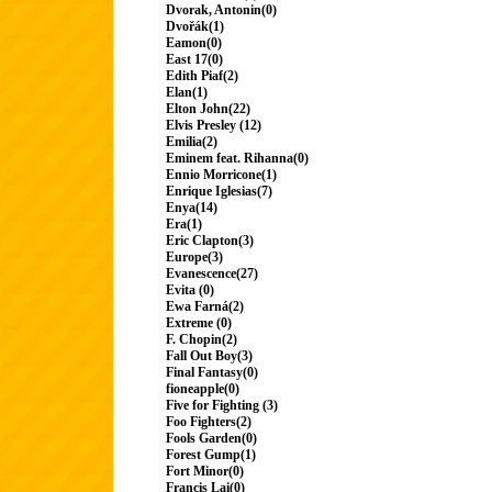
Dvorak, Antonin(0)
Dvořák(1)
Eamon(0)
East 17(0)
Edith Piaf(2)
Elan(1)
Elton John(22)
Elvis Presley (12)
Emilia(2)
Eminem feat. Rihanna(0)
Ennio Morricone(1)
Enrique Iglesias(7)
Enya(14)
Era(1)
Eric Clapton(3)
Europe(3)
Evanescence(27)
Evita (0)
Ewa Farná(2)
Extreme (0)
F. Chopin(2)
Fall Out Boy(3)
Final Fantasy(0)
fioneapple(0)
Five for Fighting (3)
Foo Fighters(2)
Fools Garden(0)
Forest Gump(1)
Fort Minor(0)
Francis Lai(0)