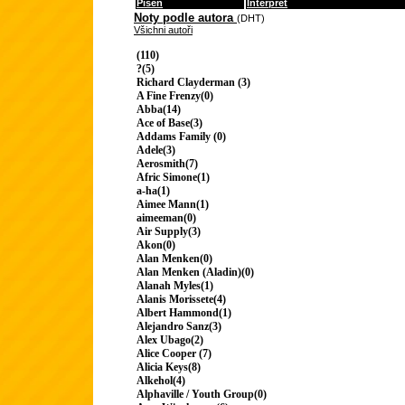
Píseň
Interpret
Noty podle autora
(DHT)
Všichni autoři
(110)
?(5)
Richard Clayderman (3)
A Fine Frenzy(0)
Abba(14)
Ace of Base(3)
Addams Family (0)
Adele(3)
Aerosmith(7)
Afric Simone(1)
a-ha(1)
Aimee Mann(1)
aimeeman(0)
Air Supply(3)
Akon(0)
Alan Menken(0)
Alan Menken (Aladin)(0)
Alanah Myles(1)
Alanis Morissete(4)
Albert Hammond(1)
Alejandro Sanz(3)
Alex Ubago(2)
Alice Cooper (7)
Alicia Keys(8)
Alkehol(4)
Alphaville / Youth Group(0)