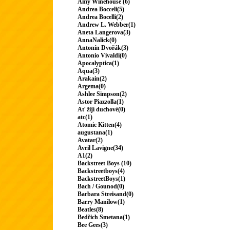
Amy Winehouse (6)
Andrea Bocceli(5)
Andrea Bocelli(2)
Andrew L. Webber(1)
Aneta Langerova(3)
AnnaNalick(0)
Antonín Dvořák(3)
Antonio Vivaldi(0)
Apocalyptica(1)
Aqua(3)
Arakain(2)
Argema(0)
Ashlee Simpson(2)
Astor Piazzolla(1)
Ať žijí duchové(0)
atc(1)
Atomic Kitten(4)
augustana(1)
Avatar(2)
Avril Lavigne(34)
A1(2)
Backstreet Boys (10)
Backstreetboys(4)
BackstreetBoys(1)
Bach / Gounod(0)
Barbara Streisand(0)
Barry Manilow(1)
Beatles(8)
Bedřich Smetana(1)
Bee Gees(3)