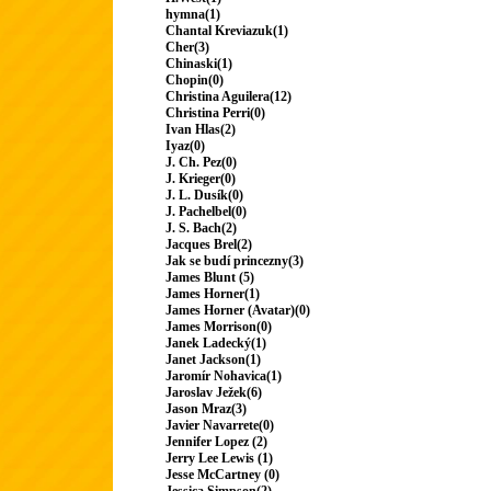
hymna(1)
Chantal Kreviazuk(1)
Cher(3)
Chinaski(1)
Chopin(0)
Christina Aguilera(12)
Christina Perri(0)
Ivan Hlas(2)
Iyaz(0)
J. Ch. Pez(0)
J. Krieger(0)
J. L. Dusík(0)
J. Pachelbel(0)
J. S. Bach(2)
Jacques Brel(2)
Jak se budí princezny(3)
James Blunt (5)
James Horner(1)
James Horner (Avatar)(0)
James Morrison(0)
Janek Ladecký(1)
Janet Jackson(1)
Jaromír Nohavica(1)
Jaroslav Ježek(6)
Jason Mraz(3)
Javier Navarrete(0)
Jennifer Lopez (2)
Jerry Lee Lewis (1)
Jesse McCartney (0)